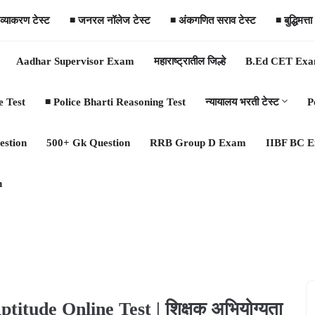
 व्याकरण टेस्ट
◾ जनरल नॉलेज टेस्ट
◾ अंकगणित सराव टेस्ट
◾ बुद्धिमत्
Aadhar Supervisor Exam
महाराष्ट्रातील जिल्हे
B.Ed CET Ex
e Test
◾ Police Bharti Reasoning Test
न्यायालय भरती टेस्ट
P
estion
500+ Gk Question
RRB Group D Exam
IIBF BC 
n
ude Online Test | शिक्षक अभियोग्यता