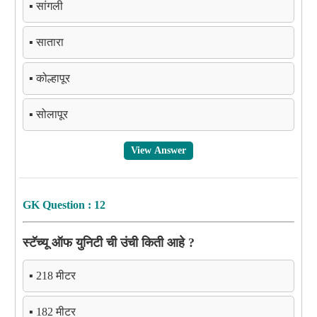
▪️ सांगली
▪️ सातारा
▪️ कोल्हापूर
▪️ सोलापूर
View Answer
GK Question : 12
स्टॅच्यू ऑफ युनिटी ची उंची किती आहे ?
▪️ 218 मीटर
▪️ 182 मीटर