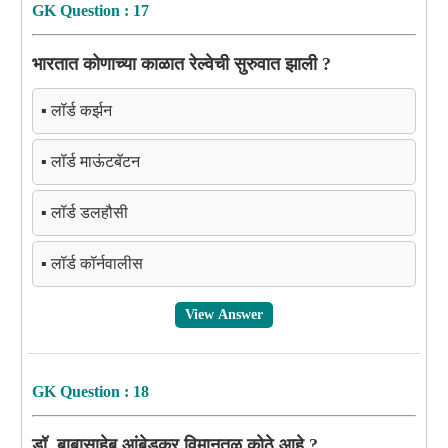
GK Question : 17
भारतात कोणाच्या काळात रेल्वेची सुरुवात झाली ?
▪️ लॉर्ड कर्झन
▪️ लॉर्ड माऊंटबॅटन
▪️ लॉर्ड डलहौसी
▪️ लॉर्ड कॉर्नवालीस
View Answer
GK Question : 18
डॉ. बाबासाहेब आंबेडकर विमानतळ कोठे आहे ?