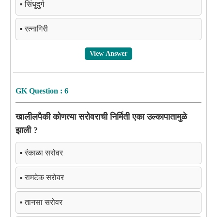
▪️ सिंधुदुर्ग
▪️ रत्नागिरी
View Answer
GK Question : 6
खालीलपैकी कोणत्या सरोवराची निर्मिती एका उल्कापातामुळे
झाली ?
▪️ रंकाळा सरोवर
▪️ रामटेक सरोवर
▪️ तानसा सरोवर