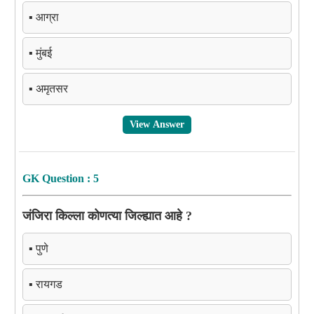
▪️ आग्रा
▪️ मुंबई
▪️ अमृतसर
View Answer
GK Question : 5
जंजिरा किल्ला कोणत्या जिल्ह्यात आहे ?
▪️ पुणे
▪️ रायगड