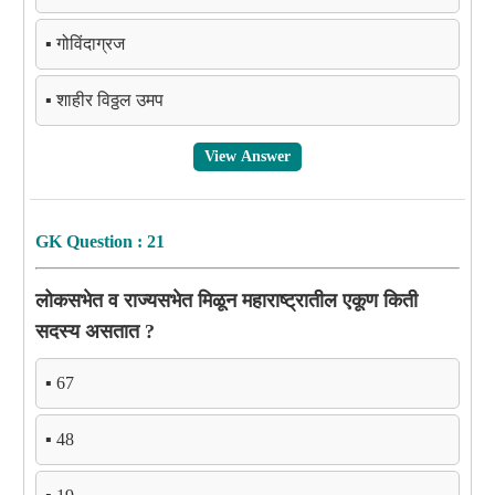
▪️ गोविंदाग्रज
▪️ शाहीर विठ्ठल उमप
View Answer
GK Question : 21
लोकसभेत व राज्यसभेत मिळून महाराष्ट्रातील एकूण किती
सदस्य असतात ?
▪️ 67
▪️ 48