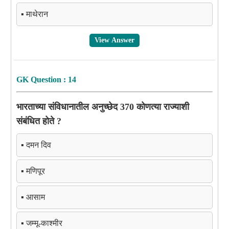
▪️ माथेरान
View Answer
GK Question : 14
भारताच्या संविधानातील अनुच्छेद 370 कोणत्या राज्याशी
संबंधित होते ?
▪️ दमन दिव
▪️ मणिपूर
▪️ आसाम
▪️ जम्मू-काश्मीर