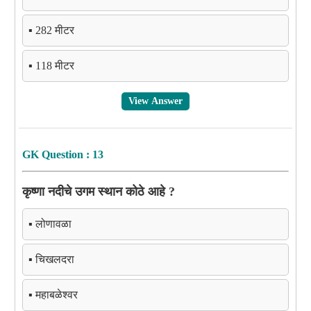
▪️ 282 मीटर
▪️ 118 मीटर
View Answer
GK Question : 13
कृष्णा नदीचे उगम स्थान कोठे आहे ?
▪️ लोणावळा
▪️ चिखलदरा
▪️ महाबळेश्वर